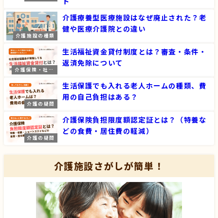
ト
介護療養型医療施設はなぜ廃止された？老
健や医療介護院との違い
介護施設の種類
生活福祉資金貸付制度とは？審査・条件・
返済免除について
介護保険・社会
福祉制度・政策
生活保護でも入れる老人ホームの種類、費
用の自己負担はある？
介護の疑問
介護保険負担限度額認定証とは？（特養な
どの食費・居住費の軽減）
介護の疑問
介護施設さがしが簡単！