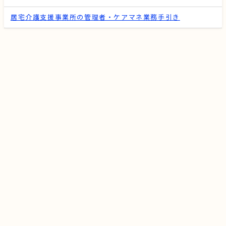
居宅介護支援事業所の管理者・ケアマネ業務手引き
介護施設・老人ホーム探し入門とは？
活動内容
スタッフ
サイトマップ
メディア情報
プライバシーポリシー