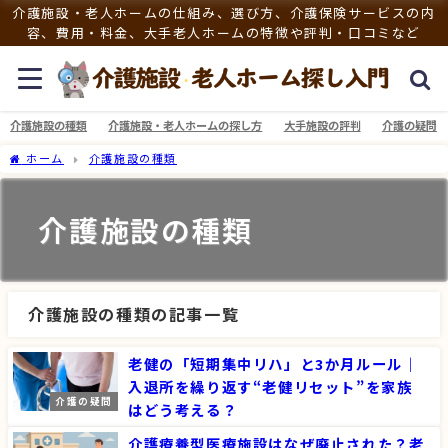
介護施設・老人ホームの仕組み、選び方、介護保険サービスの内
容、費用・料金、大手老人ホームの特徴や評判・口コミなど
介護施設の種類
介護施設・老人ホームの探し方
大手施設の評判
介護の疑問
ホーム
介護施設の種類
介護施設の種類
介護施設の種類の記事一覧
老健の「短期集中リハ」と3か月ルール｜
入退所を繰り返す“老健リセット”を家族
介護の疑問
はどう考える？
介護療養型医療施設はなぜ廃止された？老