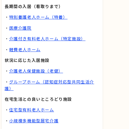
長期間の入居（看取りまで）
・
特別養護老人ホーム（特養）
・
医療介護院
・
介護付き有料老人ホーム（特定施設）
・
軽費老人ホーム
状況に応じた入居施設
・
介護老人保健施設（老健）
・
グループホーム（認知症対応型共同生活介
護）
在宅生活との良いところどり施設
・
住宅型有料老人ホーム
・
小規模多機能型居宅介護