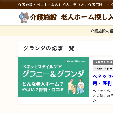
介護施設・老人ホームの仕組み、選び方、介護保険サー
介護施設の
グランダの記事一覧
大手施設の評
介護付有料老
ベネッセ
用・評判
ベネッセの
スの質、施
の...