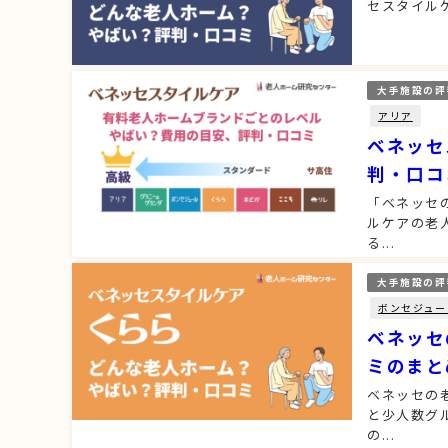
セスタイル
大手施設の評
アリア
ベネッセ
判・口コ
「ベネッセ
ルケアの老
る...
大手施設の評
ボンセジュー
ベネッセ
ミのまと
ベネッセの
と少人数グ
の...