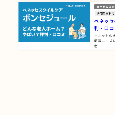
大手施設の評
住宅型有料老
ベネッセ
判・口コ
ベネッセの
顧客ニーズ
者...