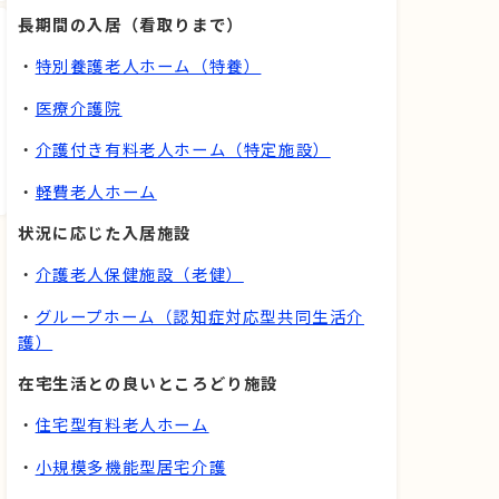
長期間の入居（看取りまで）
・
特別養護老人ホーム（特養）
・
医療介護院
・
介護付き有料老人ホーム（特定施設）
・
軽費老人ホーム
状況に応じた入居施設
・
介護老人保健施設（老健）
・
グループホーム（認知症対応型共同生活介
護）
在宅生活との良いところどり施設
・
住宅型有料老人ホーム
・
小規模多機能型居宅介護