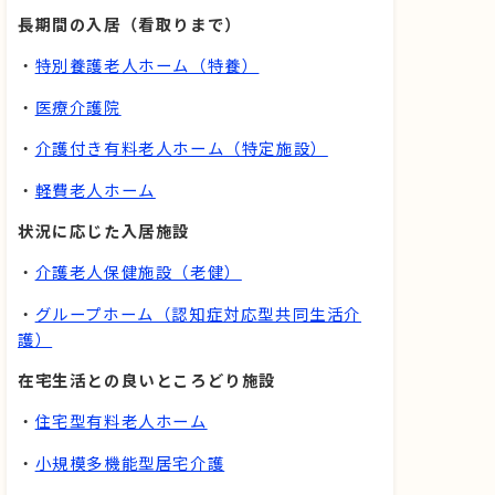
長期間の入居（看取りまで）
・
特別養護老人ホーム（特養）
・
医療介護院
・
介護付き有料老人ホーム（特定施設）
・
軽費老人ホーム
状況に応じた入居施設
・
介護老人保健施設（老健）
・
グループホーム（認知症対応型共同生活介
護）
在宅生活との良いところどり施設
・
住宅型有料老人ホーム
・
小規模多機能型居宅介護