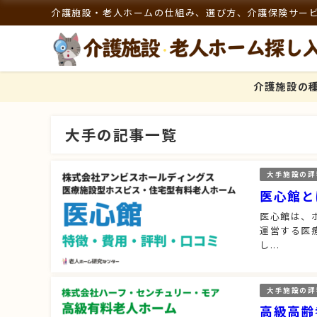
介護施設・老人ホームの仕組み、選び方、介護保険サー
介護施設の
大手の記事一覧
大手施設の評
医心館と
医心館は、
運営する医
し...
大手施設の評
高級高齢