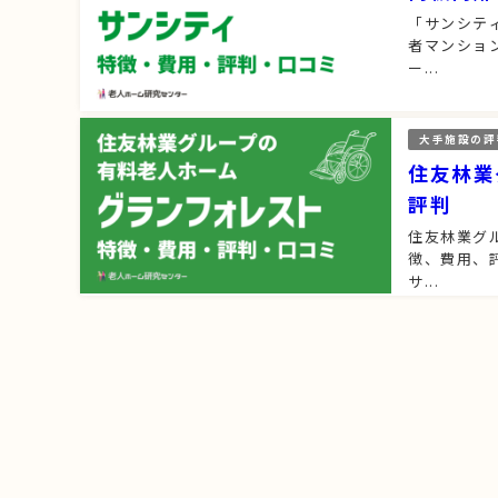
「サンシテ
者マンショ
ー...
大手施設の評
住友林業
評判
住友林業グ
徴、費用、
サ...