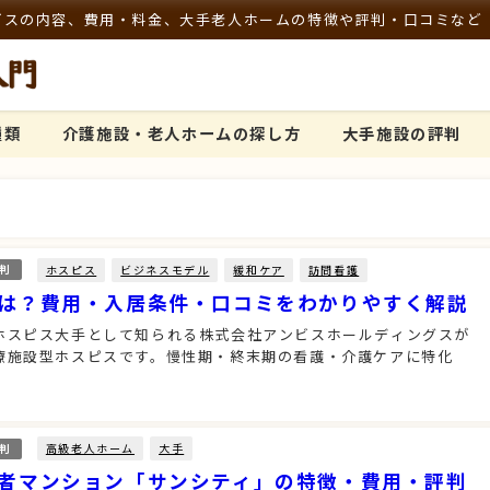
ビスの内容、費用・料金、大手老人ホームの特徴や評判・口コミなど
種類
介護施設・老人ホームの探し方
大手施設の評判
ホスピス
ビジネスモデル
緩和ケア
訪問看護
判
は？費用・入居条件・口コミをわかりやすく解説
ホスピス大手として知られる株式会社アンビスホールディングスが
療施設型ホスピスです。慢性期・終末期の看護・介護ケアに特化
高級老人ホーム
大手
判
者マンション「サンシティ」の特徴・費用・評判