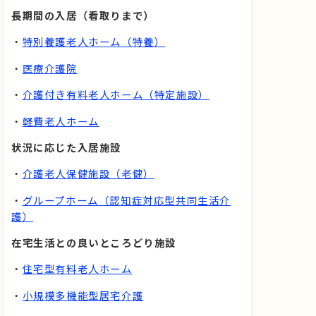
長期間の入居（看取りまで）
・
特別養護老人ホーム（特養）
・
医療介護院
・
介護付き有料老人ホーム（特定施設）
・
軽費老人ホーム
状況に応じた入居施設
・
介護老人保健施設（老健）
・
グループホーム（認知症対応型共同生活介
護）
在宅生活との良いところどり施設
・
住宅型有料老人ホーム
・
小規模多機能型居宅介護