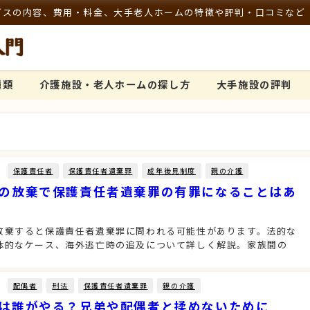
ビスの内容、費用・料金、大手老人ホームの特徴や評判・口コミなど
種類
介護施設・老人ホームの探し方
大手施設の評判
保護責任者
保護責任者遺棄罪
成年後見制度
親の介護
の放棄で保護責任者遺棄罪の有罪になることはあ
放棄すると保護責任者遺棄罪に問われる可能性があります。法的な
体的なケース、海外逃亡時の追及について詳しく解説。家族間の
配偶者
刑法
保護責任者遺棄罪
親の介護
は誰がやる？兄弟や配偶者と揉めないために