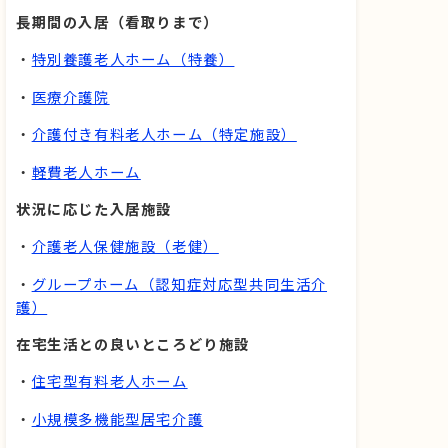
長期間の入居（看取りまで）
・
特別養護老人ホーム（特養）
・
医療介護院
・
介護付き有料老人ホーム（特定施設）
・
軽費老人ホーム
状況に応じた入居施設
・
介護老人保健施設（老健）
・
グループホーム（認知症対応型共同生活介
護）
在宅生活との良いところどり施設
・
住宅型有料老人ホーム
・
小規模多機能型居宅介護