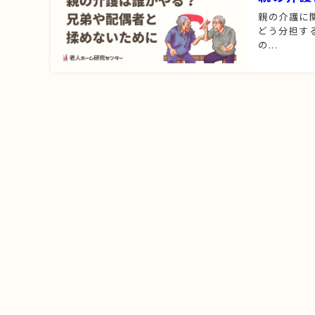
親の介護に
どう分担す
の...