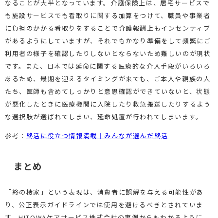
なることが大半となっています。介護保険上は、居宅サービスで
も施設サービスでも看取りに関する加算をつけて、職員や事業者
に負担のかかる看取りをすることで介護報酬上もインセンティブ
があるようにしていますが、それでもかなり準備をして頻繁にご
利用者の様子を確認したりしないとならないため難しいのが現状
です。また、日本では延命に関する医療的な介入手段がいろいろ
あるため、最期を迎えるタイミングが来ても、ご本人や親族の人
たち、医師も含めてしっかりと意思確認ができていないと、状態
が悪化したときに医療機関に入院したり救急搬送したりするよう
な選択肢が選ばれてしまい、延命処置が行われてしまいます。
参考：
終活に役立つ情報満載｜みんなが選んだ終活
まとめ
「終の棲家」という表現は、消費者に誤解を与える可能性があ
り、公正表示ガイドラインでは使用を避けるべきとされていま
す。HITOWAケアサービス株式会社の事例からもわかるように、